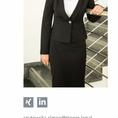
szutowska-simon@tigges.legal