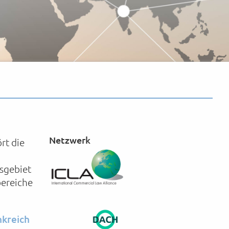
Netzwerk
rt die
sgebiet
bereiche
nkreich