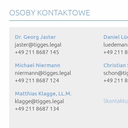
OSOBY KONTAKTOWE
Dr. Georg Jaster
Daniel Lü
jaster@tigges.legal
luedeman
+49 211 8687 145
+49 211 
Michael Niermann
Christian
niermann@tigges.legal
schon@tig
+49 211 8687 124
+49 211 
Matthias Klagge, LL.M.
Skontaktuj
klagge@tigges.legal
+49 211 8687 134