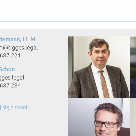
demann, LL.M.
n@tigges.legal
8687 221
 Schon
ges.legal
8687 284
 się z nami!