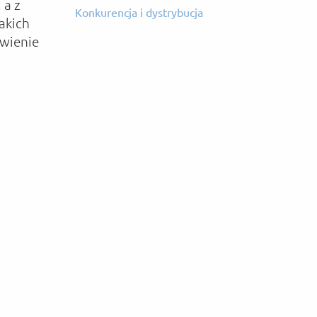
 a z
Konkurencja i dystrybucja
akich
twienie