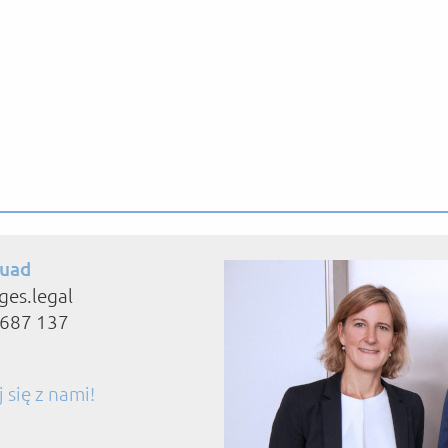
uad
ges.legal
8687 137
 się z nami!