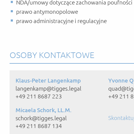
NDA/umowy dotyczące zachowania poufności
prawo antymonopolowe
prawo administracyjne i regulacyjne
OSOBY KONTAKTOWE
Klaus-Peter Langenkamp
Yvonne Q
langenkamp@tigges.legal
quad@tig
+49 211 8687 223
+49 211 
Micaela Schork, LL.M.
Skontaktuj
schork@tigges.legal
+49 211 8687 134