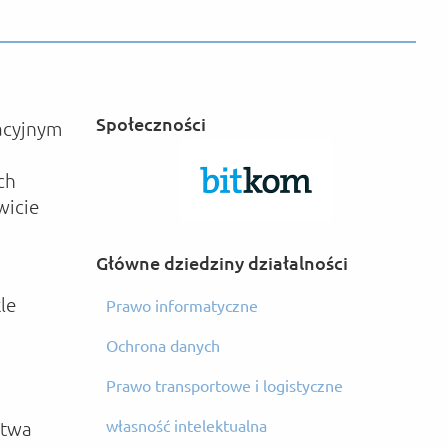
Społeczności
wacyjnym
ch
wicie
Główne dziedziny działalności
le
Prawo informatyczne
Ochrona danych
Prawo transportowe i logistyczne
własność intelektualna
stwa