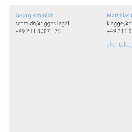
Georg Schmidt
Matthias 
schmidt@tigges.legal
klagge@ti
+49 211 8687 175
+49 211 
Skontaktuj