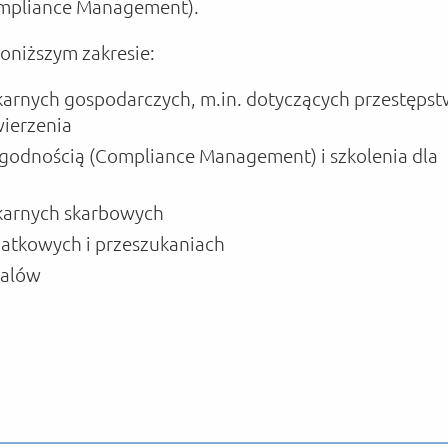
ompliance Management).
niższym zakresie:
karnych gospodarczych, m.in. dotyczących przestęps
wierzenia
godnością (Compliance Management) i szkolenia dla
karnych skarbowych
datkowych i przeszukaniach
żalów