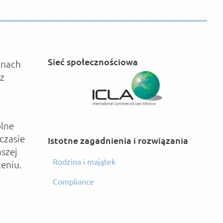
Sieć społecznościowa
inach
z
olne
czasie
Istotne zagadnienia i rozwiązania
aszej
Rodzina i majątek
eniu.
Compliance